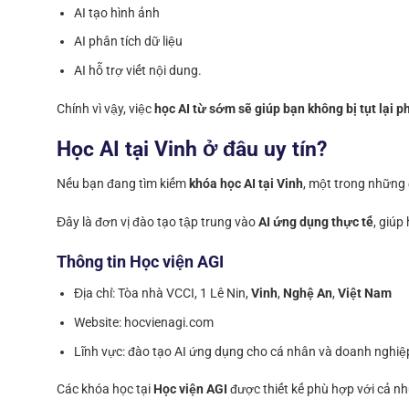
AI tạo hình ảnh
AI phân tích dữ liệu
AI hỗ trợ viết nội dung.
Chính vì vậy, việc
học AI từ sớm sẽ giúp bạn không bị tụt lại p
Học AI tại Vinh ở đâu uy tín?
Nếu bạn đang tìm kiếm
khóa học AI tại Vinh
, một trong những 
Đây là đơn vị đào tạo tập trung vào
AI ứng dụng thực tế
, giúp
Thông tin Học viện AGI
Địa chỉ: Tòa nhà VCCI, 1 Lê Nin,
Vinh
,
Nghệ An
,
Việt Nam
Website: hocvienagi.com
Lĩnh vực: đào tạo AI ứng dụng cho cá nhân và doanh nghiệ
Các khóa học tại
Học viện AGI
được thiết kế phù hợp với cả 