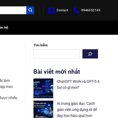
Contact
0946552145
ên Hệ
Tìm kiếm
Bài viết mới nhất
ất làm
ChatGPT Work và GPT-5.6
hiệp mới.
Sol có gì mới?
 được nhiều
AI trong giáo dục: Cách
giáo viên ứng dụng AI để
dạy học hiệu quả hơn