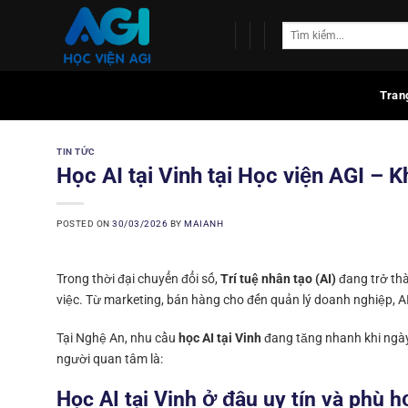
Skip
to
content
Tran
TIN TỨC
Học AI tại Vinh tại Học viện AGI –
POSTED ON
30/03/2026
BY
MAIANH
Trong thời đại chuyển đổi số,
Trí tuệ nhân tạo (AI)
đang trở th
việc. Từ marketing, bán hàng cho đến quản lý doanh nghiệp, A
Tại Nghệ An, nhu cầu
học AI tại Vinh
đang tăng nhanh khi ngày 
người quan tâm là:
Học AI tại Vinh ở đâu uy tín và phù