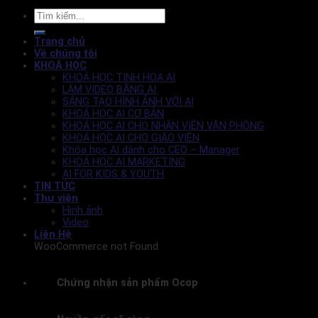
Trang chủ
Về chúng tôi
KHOÁ HỌC
KHOÁ HỌC TINH HOA AI
LÀM VIDEO BẰNG AI
SÁNG TẠO HÌNH ẢNH VỚI AI
KHOÁ HỌC AI CƠ BẢN
KHOÁ HỌC AI CHO NHÂN VIÊN VĂN PHÒNG
KHOÁ HỌC AI CHO GIÁO VIÊN
Khóa học AI dành cho CEO – Manager
KHOÁ HỌC AI MARKETING
AI FOR KIDS & YOUTH
TIN TỨC
Thư viện
Hình ảnh
Video
Liên Hệ
WooCommerce not Found
Chứng nhận sản phẩm Ocop