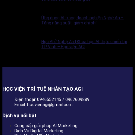
Ứng dụng AI trong doanh nghiệp Nghệ An –
Tăng năng suất, giảm chi phí
Học AI ở Nghệ An | Khóa học AI thực chiến tại
TP Vinh – Học viện AGI
HỌC VIỆN TRÍ TUỆ NHÂN TẠO AGI
Điện thoại: 0946552145 / 0967609889
Email: hocvienagi@gmail.com
Dịch vụ nổi bật
Cung cấp giải pháp AI Marketing
Dịch Vụ Digital Marketing