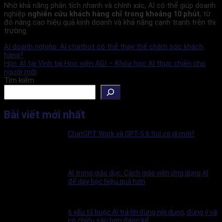
Nhờ khả năng phân tích nhanh và chính xác, AI có thể giúp doanh
nghiệp
nghiên cứu khách hàng chỉ trong khoảng 10 phút
, từ
đó nâng cao hiệu quả kinh doanh và khả năng cạnh tranh trên thị
trường.
AI doanh nghiệp: AI chatbot có thể thay thế chăm sóc khách
hàng?
Học AI tại Vinh tại Học viện AGI – Khóa học AI thực chiến cho
người mới
Tìm kiếm
Bài viết mới nhất
ChatGPT Work và GPT-5.6 Sol có gì mới?
AI trong giáo dục: Cách giáo viên ứng dụng AI
để dạy học hiệu quả hơn
6 yếu tố buộc AI trả lời đúng nội dung, đúng ý và
có chiều sâu hơn đáng kể