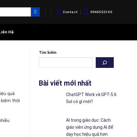
Contact
0946552145
Liên Hệ
Tìm kiếm
Bài viết mới nhất
iệu quả
ChatGPT Work và GPT-5.6
 kiệm thời
Sol có gì mới?
AI trong giáo dục: Cách
nhiều
giáo viên ứng dụng AI để
dạy học hiệu quả hơn