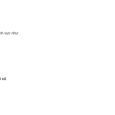
nh vực như:
i số
.