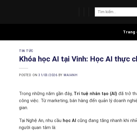
Skip
to
content
Trang 
TIN TỨC
Khóa học AI tại Vinh: Học AI thực c
POSTED ON
31/03/2026
BY
MAIANH
Trong những năm gần đây,
Trí tuệ nhân tạo (AI)
đã trở th
công việc. Từ marketing, bán hàng đến quản lý doanh nghiệ
gian.
Tại Nghệ An, nhu cầu
học AI
cũng đang tăng nhanh khi nhiề
người quan tâm là: