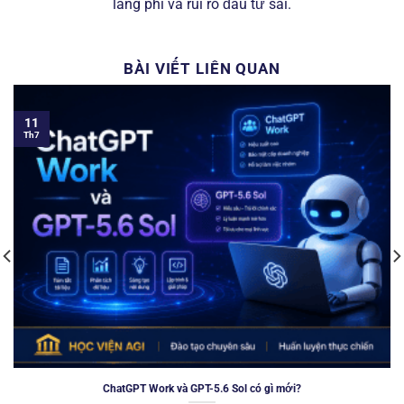
lãng phí và rủi ro đầu tư sai.
BÀI VIẾT LIÊN QUAN
11
Th7
ChatGPT Work và GPT-5.6 Sol có gì mới?