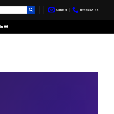
Contact
0946552145
ên Hệ