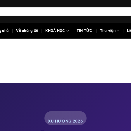
g chủ
Về chúng tôi
KHOÁ HỌC
TIN TỨC
Thư viện
Li
XU HƯỚNG 2026