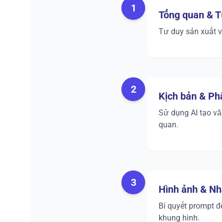
1
Tổng quan & T
Tư duy sản xuất v
2
Kịch bản & Ph
Sử dụng AI tạo văn
quan.
3
Hình ảnh & Nh
Bí quyết prompt để
khung hình.