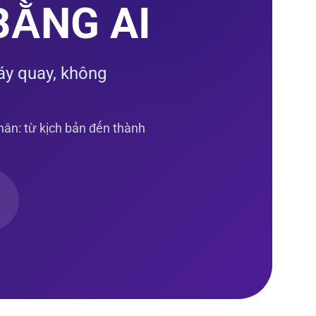
BẰNG AI
áy quay, không
hân: từ kịch bản đến thành