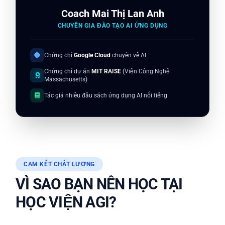
Coach Mai Thị Lan Anh
CHUYÊN GIA ĐÀO TẠO AI ỨNG DỤNG
Chứng chỉ
Google Cloud
chuyên về AI
Chứng chỉ dự án
MIT RAISE
(Viện Công Nghệ
Massachusetts)
Tác giả nhiều đầu sách ứng dụng AI nổi tiếng
CAM KẾT CHẤT LƯỢNG
VÌ SAO BẠN NÊN HỌC TẠI
HỌC VIỆN AGI?