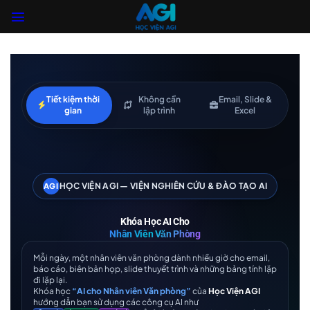
Skip
to
content
Tiết kiệm thời
Không cần
Email, Slide &
gian
lập trình
Excel
HỌC VIỆN AGI — VIỆN NGHIÊN CỨU & ĐÀO TẠO AI
AGI
Khóa Học AI Cho
Nhân Viên Văn Phòng
Mỗi ngày, một nhân viên văn phòng dành nhiều giờ cho email,
báo cáo, biên bản họp, slide thuyết trình và những bảng tính lặp
đi lặp lại.
Khóa học
“AI cho Nhân viên Văn phòng”
của
Học Viện AGI
hướng dẫn bạn sử dụng các công cụ AI như