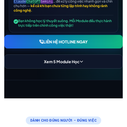
… để xử lý công việc nhanh gọn và chỉn
Claude
ChatGPT
Gemini
chu hơn —
kể cả khi bạn chưa từng lập trình hay không rành
công nghệ.
Bạn không học lý thuyết suông. Mỗi Module đều thực hành
trực tiếp trên chính công việc thật!
LIÊN HỆ HOTLINE NGAY
Xem 5 Module Học
DÀNH CHO ĐÚNG NGƯỜI – ĐÚNG VIỆC