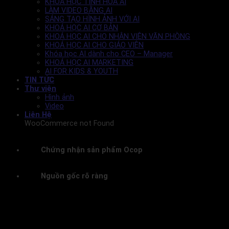
KHOÁ HỌC TINH HOA AI
LÀM VIDEO BẰNG AI
SÁNG TẠO HÌNH ẢNH VỚI AI
KHOÁ HỌC AI CƠ BẢN
KHOÁ HỌC AI CHO NHÂN VIÊN VĂN PHÒNG
KHOÁ HỌC AI CHO GIÁO VIÊN
Khóa học AI dành cho CEO – Manager
KHOÁ HỌC AI MARKETING
AI FOR KIDS & YOUTH
TIN TỨC
Thư viện
Hình ảnh
Video
Liên Hệ
WooCommerce not Found
Chứng nhận sản phẩm Ocop
Nguồn gốc rõ ràng