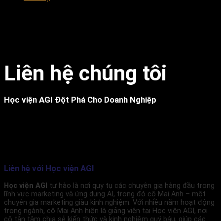
Liên hệ chúng tôi
Học viện AGI Đột Phá Cho Doanh Nghiệp
Liên hệ với Học viện AGI
Học viện AGI
tự hào là nơi quy tụ các chuyên gia hàng đầu trong
lĩnh vực marketing và ứng dụng AI, trong đó cô Mai Anh – một
chuyên gia marketing giàu kinh nghiệm. Với nhiều năm hoạt động
trong ngành, cô Mai Anh hiện là giảng viên tại Học viện AGI, nơi
cô tận tâm chia sẻ kiến thức và kinh nghiệm quý báu, giúp các