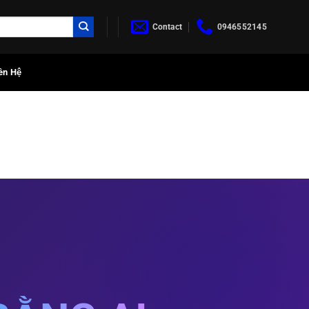
Contact
0946552145
ên Hệ