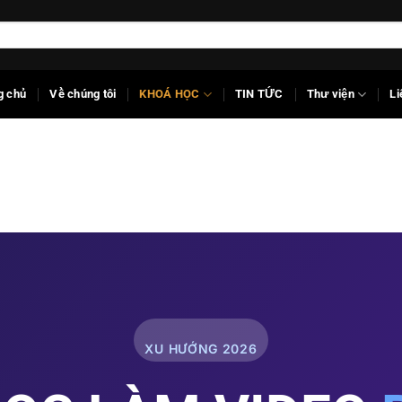
g chủ
Về chúng tôi
KHOÁ HỌC
TIN TỨC
Thư viện
Li
XU HƯỚNG 2026