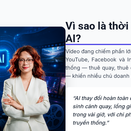
Vì sao là thờ
AI?
Video đang chiếm phần lớ
YouTube, Facebook và I
thống — thuê quay, thuê
— khiến nhiều chủ doanh 
“AI thay đổi hoàn toàn 
sinh cảnh quay, lồng g
trong vài giờ, với chi 
truyền thống.”