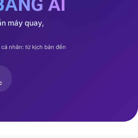
BẰNG AI
ần máy quay,
 cá nhân: từ kịch bản đến
c