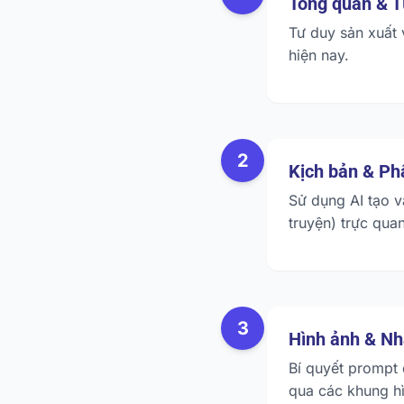
Tổng quan & T
Tư duy sản xuất 
hiện nay.
2
Kịch bản & Ph
Sử dụng AI tạo v
truyện) trực quan
3
Hình ảnh & Nh
Bí quyết prompt đ
qua các khung hì