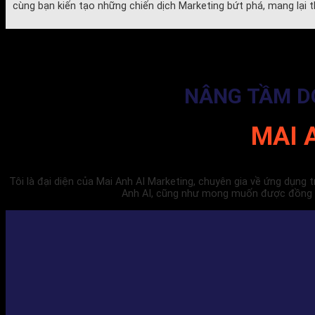
cùng bạn kiến tạo những chiến dịch Marketing bứt phá, mang lại 
NÂNG TẦM DO
MAI 
Tôi là đại diện của Mai Anh AI Marketing, chuyên gia về ứng dụng
Anh AI, cũng như mong muốn được đồng hà