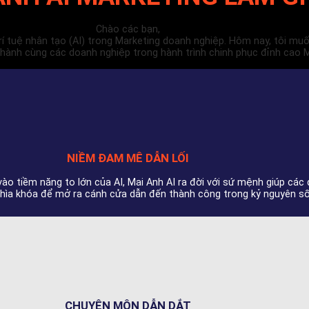
Chào các bạn,
 trí tuệ nhân tạo (AI) trong Marketing doanh nghiệp. Hôm nay, tôi m
nh cùng các doanh nghiệp trong hành trình chinh phục đỉnh cao M
NIỀM ĐAM MÊ DẪN LỐI
ào tiềm năng to lớn của AI, Mai Anh AI ra đời với sứ mệnh giúp các
à chìa khóa để mở ra cánh cửa dẫn đến thành công trong kỷ nguyên số
CHUYÊN MÔN DẪN DẮT