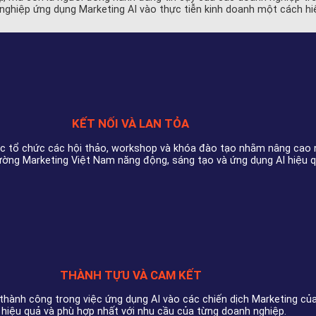
h nghiệp ứng dụng Marketing AI vào thực tiễn kinh doanh một cách hi
KẾT NỐI VÀ LAN TỎA
cực tổ chức các hội thảo, workshop và khóa đào tạo nhằm nâng cao 
ng Marketing Việt Nam năng động, sáng tạo và ứng dụng AI hiệu qu
THÀNH TỰU VÀ CAM KẾT
 thành công trong việc ứng dụng AI vào các chiến dịch Marketing củ
 hiệu quả và phù hợp nhất với nhu cầu của từng doanh nghiệp.