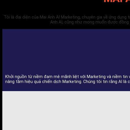
Tôi là đại diện của Mai Anh AI Marketing, chuyên gia về ứng dụng
Anh AI, cũng như mong muốn được đồng hà
Khởi nguồn từ niềm đam mê mãnh liệt với Marketing và niềm tin v
nâng tầm hiệu quả chiến dịch Marketing. Chúng tôi tin rằng AI l