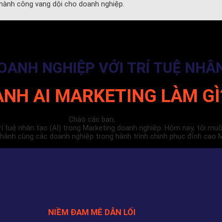
thành công vang dội cho doanh nghiệp.
ANH NGHIỆP VỚI TRÍ TUỆ NHÂN
ANH AI MARKETING LÀM GÌ
Chào các bạn,
 trí tuệ nhân tạo (AI) trong Marketing doanh nghiệp. Hôm nay, tôi m
nh cùng các doanh nghiệp trong hành trình chinh phục đỉnh cao M
NIỀM ĐAM MÊ DẪN LỐI