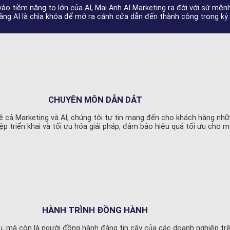
ào tiềm năng to lớn của AI, Mai Anh AI Marketing ra đời với sứ mện
rằng AI là chìa khóa để mở ra cánh cửa dẫn đến thành công trong kỷ
CHUYÊN MÔN DẪN DẮT
 cả Marketing và AI, chúng tôi tự tin mang đến cho khách hàng những
 triển khai và tối ưu hóa giải pháp, đảm bảo hiệu quả tối ưu cho mỗ
HÀNH TRÌNH ĐỒNG HÀNH
vụ, mà còn là người đồng hành đáng tin cậy của các doanh nghiệp t