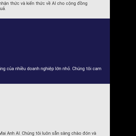
nhận thức và kiến thức về AI cho cộng đồng
uả.
ting của nhiều doanh nghiệp lớn nhỏ. Chúng tôi cam
 Mai Anh AI. Chúng tôi luôn sẵn sàng chào đón và