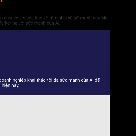
uốn chia sẻ với các bạn về tầm nhìn và sứ mệnh của Mai
arketing với sức mạnh của AI.
 doanh nghiệp khai thác tối đa sức mạnh của AI để
 hiện nay.