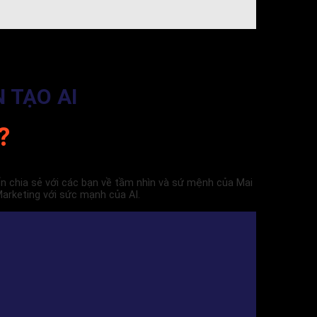
 TẠO AI
?
uốn chia sẻ với các bạn về tầm nhìn và sứ mệnh của Mai
arketing với sức mạnh của AI.