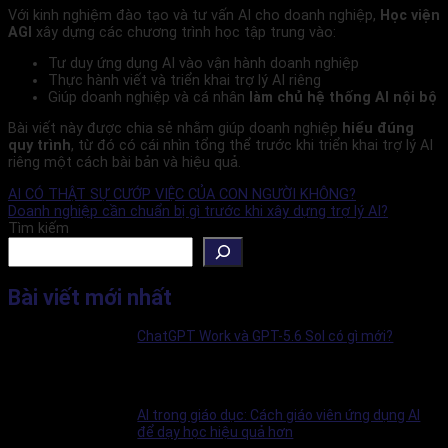
Với kinh nghiệm đào tạo và tư vấn AI cho doanh nghiệp,
Học viện
AGI
xây dựng các chương trình học tập trung vào:
Tư duy ứng dụng AI vào vận hành doanh nghiệp
Thực hành viết và triển khai trợ lý AI riêng
Giúp doanh nghiệp và cá nhân
làm chủ hệ thống AI nội bộ
Bài viết này được chia sẻ nhằm giúp doanh nghiệp
hiểu đúng
quy trình
, từ đó có cái nhìn tổng thể trước khi triển khai trợ lý AI
riêng một cách bài bản và hiệu quả.
AI CÓ THẬT SỰ CƯỚP VIỆC CỦA CON NGƯỜI KHÔNG?
Doanh nghiệp cần chuẩn bị gì trước khi xây dựng trợ lý AI?
Tìm kiếm
Bài viết mới nhất
ChatGPT Work và GPT-5.6 Sol có gì mới?
AI trong giáo dục: Cách giáo viên ứng dụng AI
để dạy học hiệu quả hơn