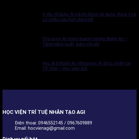
6 yếu tố buộc AI trả lời đúng nội dung, đúng ý và
có chiều sâu hơn đáng kể
Ứng dụng AI trong doanh nghiệp Nghệ An –
Tăng năng suất, giảm chi phí
Học AI ở Nghệ An | Khóa học AI thực chiến tại
TP Vinh – Học viện AGI
HỌC VIỆN TRÍ TUỆ NHÂN TẠO AGI
Điện thoại: 0946552145 / 0967609889
Email: hocvienagi@gmail.com