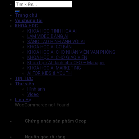
Trang chủ
Về chúng tôi
KHOÁ HỌC
KHOÁ HỌC TINH HOA AI
LÀM VIDEO BẰNG AI
SÁNG TẠO HÌNH ẢNH VỚI AI
KHOÁ HỌC AI CƠ BẢN
KHOÁ HỌC AI CHO NHÂN VIÊN VĂN PHÒNG
KHOÁ HỌC AI CHO GIÁO VIÊN
Khóa học AI dành cho CEO – Manager
KHOÁ HỌC AI MARKETING
AI FOR KIDS & YOUTH
TIN TỨC
Thư viện
Hình ảnh
Video
Liên Hệ
WooCommerce not Found
Chứng nhận sản phẩm Ocop
Nguồn gốc rõ ràng