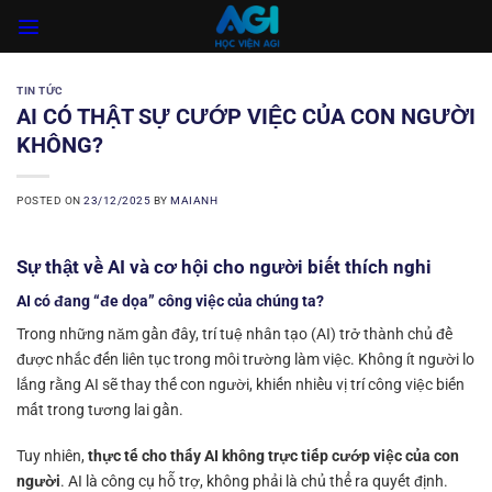
Skip
to
content
TIN TỨC
AI CÓ THẬT SỰ CƯỚP VIỆC CỦA CON NGƯỜI
KHÔNG?
POSTED ON
23/12/2025
BY
MAIANH
Sự thật về AI và cơ hội cho người biết thích nghi
AI có đang “đe dọa” công việc của chúng ta?
Trong những năm gần đây, trí tuệ nhân tạo (AI) trở thành chủ đề
được nhắc đến liên tục trong môi trường làm việc. Không ít người lo
lắng rằng AI sẽ thay thế con người, khiến nhiều vị trí công việc biến
mất trong tương lai gần.
Tuy nhiên,
thực tế cho thấy AI không trực tiếp cướp việc của con
người
. AI là công cụ hỗ trợ, không phải là chủ thể ra quyết định.