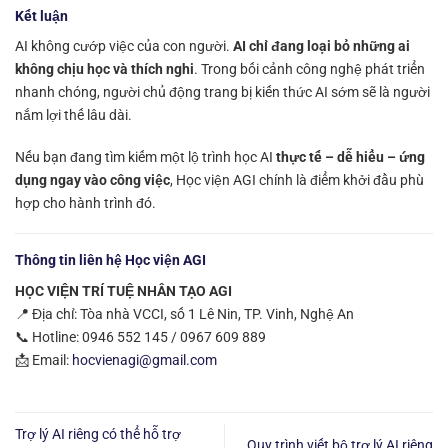
Kết luận
AI không cướp việc của con người.
AI chỉ đang loại bỏ những ai
không chịu học và thích nghi
. Trong bối cảnh công nghệ phát triển
nhanh chóng, người chủ động trang bị kiến thức AI sớm sẽ là người
nắm lợi thế lâu dài.
Nếu bạn đang tìm kiếm một lộ trình học AI
thực tế – dễ hiểu – ứng
dụng ngay vào công việc
, Học viện AGI chính là điểm khởi đầu phù
hợp cho hành trình đó.
Thông tin liên hệ Học viện AGI
HỌC VIỆN TRÍ TUỆ NHÂN TẠO AGI
📍 Địa chỉ: Tòa nhà VCCI, số 1 Lê Nin, TP. Vinh, Nghệ An
📞 Hotline: 0946 552 145 / 0967 609 889
📩 Email:
hocvienagi@gmail.com
Trợ lý AI riêng có thể hỗ trợ
Quy trình viết bộ trợ lý AI riêng