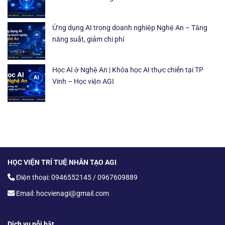
Ứng dụng AI trong doanh nghiệp Nghệ An – Tăng
năng suất, giảm chi phí
Học AI ở Nghệ An | Khóa học AI thực chiến tại TP
Vinh – Học viện AGI
HỌC VIỆN TRÍ TUỆ NHÂN TẠO AGI
Điện thoại: 0946552145 / 0967609889
Email: hocvienagi@gmail.com
Dịch vụ nổi bật