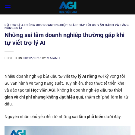
Skip
to
content
BỘ TRỢ LÝ AI RIÊNG CHO DOANH NGHIỆP: GIẢI PHÁP TỐI ƯU VẬN HÀNH VÀ TĂNG
NĂNG SUẤT
Những sai lầm doanh nghiệp thường gặp khi
tự viết trợ lý AI
POSTED ON
30/12/2025
BY
MAIANH
Nhiều doanh nghiệp bắt đầu tự viết
trợ lý AI riêng
với kỳ vọng tối
ưu vận hành và tăng năng suất. Tuy nhiên, theo thực tế triển khai
và đào tạo tại
Học viện AGI
, không ít doanh nghiệp
đầu tư thời
gian và chi phí nhưng không đạt hiệu quả
, thậm chí phải làm lại từ
đầu.
Nguyên nhân chủ yếu đến từ những
sai lầm phổ biến
dưới đây.