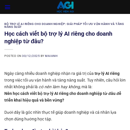
Skip
to
content
BỘ TRỢ LÝ AI RIÊNG CHO DOANH NGHIỆP: GIẢI PHÁP TỐI ƯU VẬN HÀNH VÀ TĂNG
NĂNG SUẤT
Học cách viết bộ trợ lý AI riêng cho doanh
nghiệp từ đâu?
POSTED ON
30/12/2025
BY
MAIANH
Ngày càng nhiều doanh nghiệp nhận ra giá trị của
trợ lý AI riêng
trong việc tối ưu vận hành và tăng năng suất. Tuy nhiên, câu hỏi lớn
nhất không phải là
có nên làm hay không
, mà là:
Nên học cách viết bộ trợ lý AI riêng cho doanh nghiệp từ đâu để
triển khai hiệu quả và bền vững?
Dưới đây là góc nhìn thực tế giúp doanh nghiệp và cá nhân lựa
chọn đúng hướng học tập.