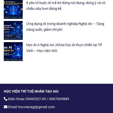
6 yếu tố buộc AI trả lời đúng nội dung, đúng ý và có
chiều sâu hơn đáng kể
Ứng dụng AI trong doanh nghiệp Nghệ An – Tăng
năng suất, giảm chi phí
Học AI ở Nghệ An | Khóa học AI thực chiến tại TP
Vinh – Học viện AGI
HỌC VIỆN TRÍ TUỆ NHÂN TẠO AGI
Điện thoại: 0946552145 / 0967609889
Email: hocvienagi@gmail.com