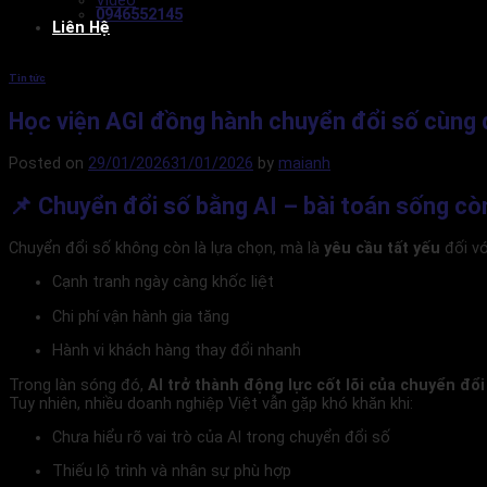
Video
0946552145
Liên Hệ
Tin tức
Học viện AGI đồng hành chuyển đổi số cùng 
Posted on
29/01/2026
31/01/2026
by
maianh
📌 Chuyển đổi số bằng AI – bài toán sống cò
Chuyển đổi số không còn là lựa chọn, mà là
yêu cầu tất yếu
đối vớ
Cạnh tranh ngày càng khốc liệt
Chi phí vận hành gia tăng
Hành vi khách hàng thay đổi nhanh
Trong làn sóng đó,
AI trở thành động lực cốt lõi của chuyển đổi
Tuy nhiên, nhiều doanh nghiệp Việt vẫn gặp khó khăn khi:
Chưa hiểu rõ vai trò của AI trong chuyển đổi số
Thiếu lộ trình và nhân sự phù hợp