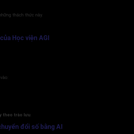
những thách thức này.
 của Học viện AGI
 vào:
 theo trào lưu
.
 chuyển đổi số bằng AI