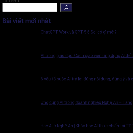
Tìm kiếm
Bài viết mới nhất
ChatGPT Work và GPT-5.6 Sol có gì mới?
AI trong giáo dục: Cách giáo viên ứng dụng AI để
6 yếu tố buộc AI trả lời đúng nội dung, đúng ý và
Ứng dụng AI trong doanh nghiệp Nghệ An – Tăng 
Học AI ở Nghệ An | Khóa học AI thực chiến tại TP 