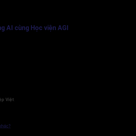
ng AI cùng Học viện AGI
ệp Việt
.
 khác?