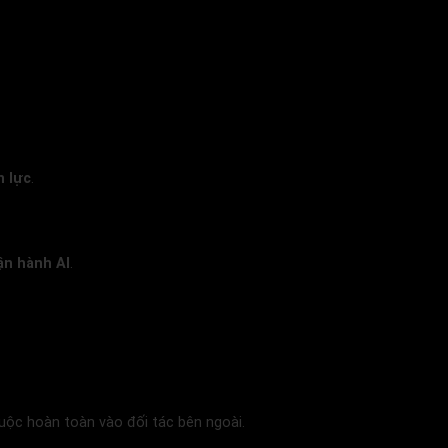
n lực
.
ận hành AI
.
huộc hoàn toàn vào đối tác bên ngoài.