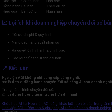
Đào tạo
Có, bài bản
Hạn chế
Đồng hành
Dài hạn
Theo dự án
Hiệu quả
Bền vững
Ngắn hạn
📈 Lợi ích khi doanh nghiệp chuyển đổi số bằ
Tối ưu chi phí & quy trình
Nâng cao năng suất nhân sự
Ra quyết định nhanh & chính xác
Tạo lợi thế cạnh tranh dài hạn
📍 Kết luận
Học viện AGI không chỉ cung cấp công nghệ
,
mà là
đơn vị đồng hành chuyển đổi số bằng AI cho doanh nghi
Trong hành trình chuyển đổi số,
👉
đi đúng hướng quan trọng hơn đi nhanh.
Khóa học AI tại Học viện AGI có gì khác biệt so với các trung tâm
Học viện AGI – Đào tạo & giải pháp AI toàn diện cho doanh nghiệp