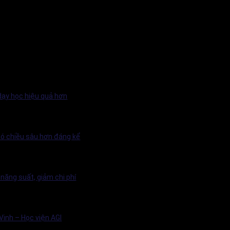
 dạy học hiệu quả hơn
 có chiều sâu hơn đáng kể
năng suất, giảm chi phí
Vinh – Học viện AGI