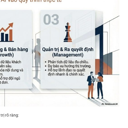
rị rõ ràng: