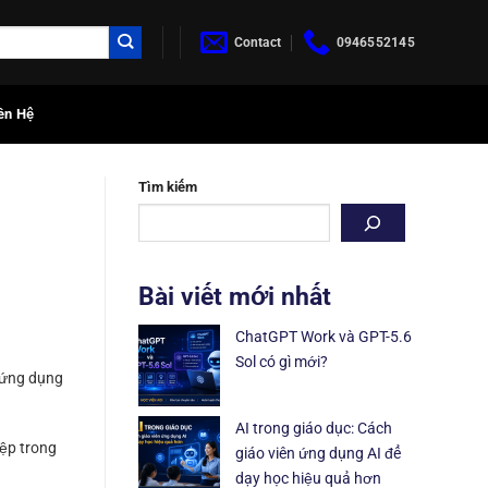
Contact
0946552145
ên Hệ
Tìm kiếm
Bài viết mới nhất
ChatGPT Work và GPT-5.6
Sol có gì mới?
c ứng dụng
AI trong giáo dục: Cách
ệp trong
giáo viên ứng dụng AI để
dạy học hiệu quả hơn