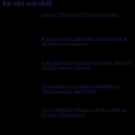
Bài viết mới nhất
ChatGPT Work và GPT-5.6 Sol có gì mới?
AI trong giáo dục: Cách giáo viên ứng dụng AI
để dạy học hiệu quả hơn
6 yếu tố buộc AI trả lời đúng nội dung, đúng ý và
có chiều sâu hơn đáng kể
Ứng dụng AI trong doanh nghiệp Nghệ An –
Tăng năng suất, giảm chi phí
Học AI ở Nghệ An | Khóa học AI thực chiến tại
TP Vinh – Học viện AGI