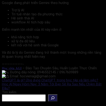
Google đang phát triển Gemini theo hướng:
Trợ lý AI
Trí tuệ nhân tạo đa phương thức
Hệ sinh thái AI
workflow AI tích hợp sâu
Điểm mạnh lớn nhất của AI này nằm ở:
khả năng tích hợp
xử lý đa dữ liệu
kết nối với hệ sinh thái Google
Và đó là lý do Gemini đang trở thành một trong những nền tảng
AI quan trọng nhất hiện nay.
————————-
𝐇𝐨̣𝐜 𝐯𝐢𝐞̣̂𝐧 𝐀𝐆𝐈
– Đào Tạo Chuyên Sâu, Huấn Luyện Thực Chiến.
Đường dây nóng: 0946552145 / 0967609889
Email: hocvienagi@gmail.com
ChatGPT là gì? Ứng dụng ChatGPT trong học tập và làm việc?
Học AI Ngay Hôm Nay: 3 Năm Tới Bạn Sẽ Ra Sao Nếu Chậm Bắt
Đầu?
Tìm kiếm