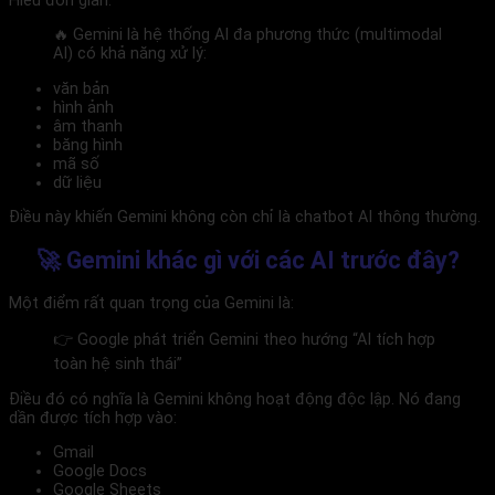
Hiểu đơn giản:
🔥 Gemini là hệ thống AI đa phương thức (multimodal
AI) có khả năng xử lý:
văn bản
hình ảnh
âm thanh
băng hình
mã số
dữ liệu
Điều này khiến Gemini không còn chỉ là chatbot AI thông thường.
🚀 Gemini khác gì với các AI trước đây?
Một điểm rất quan trọng của Gemini là:
👉 Google phát triển Gemini theo hướng “AI tích hợp
toàn hệ sinh thái”
Điều đó có nghĩa là Gemini không hoạt động độc lập. Nó đang
dần được tích hợp vào:
Gmail
Google Docs
Google Sheets