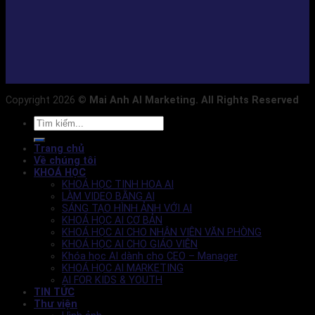
Copyright 2026 ©
Mai Anh AI Marketing. All Rights Reserved
Trang chủ
Về chúng tôi
KHOÁ HỌC
KHOÁ HỌC TINH HOA AI
LÀM VIDEO BẰNG AI
SÁNG TẠO HÌNH ẢNH VỚI AI
KHOÁ HỌC AI CƠ BẢN
KHOÁ HỌC AI CHO NHÂN VIÊN VĂN PHÒNG
KHOÁ HỌC AI CHO GIÁO VIÊN
Khóa học AI dành cho CEO – Manager
KHOÁ HỌC AI MARKETING
AI FOR KIDS & YOUTH
TIN TỨC
Thư viện