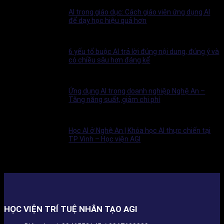
AI trong giáo dục: Cách giáo viên ứng dụng AI
để dạy học hiệu quả hơn
6 yếu tố buộc AI trả lời đúng nội dung, đúng ý và
có chiều sâu hơn đáng kể
Ứng dụng AI trong doanh nghiệp Nghệ An –
Tăng năng suất, giảm chi phí
Học AI ở Nghệ An | Khóa học AI thực chiến tại
TP Vinh – Học viện AGI
HỌC VIỆN TRÍ TUỆ NHÂN TẠO AGI