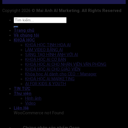
Copyright 2026 ©
Mai Anh AI Marketing. All Rights Reserved
Trang chủ
Về chúng tôi
KHOÁ HỌC
KHOÁ HỌC TINH HOA AI
LÀM VIDEO BẰNG AI
SÁNG TẠO HÌNH ẢNH VỚI AI
KHOÁ HỌC AI CƠ BẢN
KHOÁ HỌC AI CHO NHÂN VIÊN VĂN PHÒNG
KHOÁ HỌC AI CHO GIÁO VIÊN
Khóa học AI dành cho CEO – Manager
KHOÁ HỌC AI MARKETING
AI FOR KIDS & YOUTH
TIN TỨC
Thư viện
Hình ảnh
Video
Liên Hệ
WooCommerce not Found
Chứng nhận sản phẩm Ocop