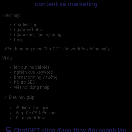
content và marketing
Hiện nay:
nhà tiếp thị
người viết SEO
người sáng tạo nội dung
hãng
…đều đang ứng dụng ChatGPT vào workflow hàng ngày.
Ví dụ:
lên outline bài viết
nghiên cứu keyword
brainstorming ý tưởng
hỗ trợ SEO
viết nội dung nháp
👉 Điều này giúp:
tiết kiệm thời gian
tăng tốc độ triển khai
tối ưu workflow
💻 ChatGPT cũng đang thay đổi ngành lập