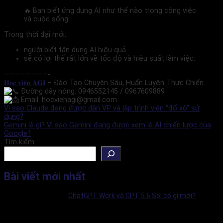
🔥 Bạn biết ứng dụng AI như thế nào trong công việc
và cuộc sống
Trong thời đại mới:
người biết tận dụng AI hiệu quả
sẽ có lợi thế rất lớn về tốc độ và hiệu suất làm việc.
————————-
𝐇𝐨̣𝐜 𝐯𝐢𝐞̣̂𝐧 𝐀𝐆𝐈
– Đào Tạo Chuyên Sâu, Huấn Luyện Thực Chiến.
Đường dây nóng: 0946552145 / 0967609889
Email: hocvienagi@gmail.com
Vì sao Claude đang được dân VP và lập trình viên “đổ xô” sử
dụng?
Gemini là gì? Vì sao Gemini đang được xem là AI chiến lược của
Google?
Tìm kiếm
Bài viết mới nhất
ChatGPT Work và GPT-5.6 Sol có gì mới?