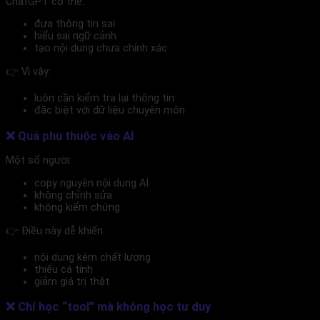
ChatGPT có thể:
đưa thông tin sai
hiểu sai ngữ cảnh
tạo nội dung chưa chính xác
👉 Vì vậy:
luôn cần kiểm tra lại thông tin
đặc biệt với dữ liệu chuyên môn
❌ Quá phụ thuộc vào AI
Một số người:
copy nguyên nội dung AI
không chỉnh sửa
không kiểm chứng
👉 Điều này dễ khiến:
nội dung kém chất lượng
thiếu cá tính
giảm giá trị thật
❌ Chỉ học “tool” mà không học tư duy