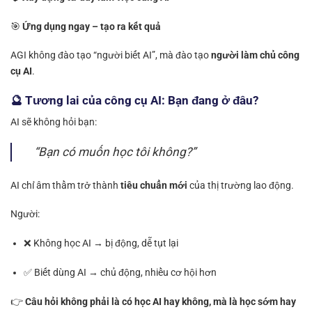
🎯
Ứng dụng ngay – tạo ra kết quả
AGI không đào tạo “người biết AI”, mà đào tạo
người làm chủ công
cụ AI
.
🔮 Tương lai của công cụ AI: Bạn đang ở đâu?
AI sẽ không hỏi bạn:
“Bạn có muốn học tôi không?”
AI chỉ âm thầm trở thành
tiêu chuẩn mới
của thị trường lao động.
Người:
❌ Không học AI → bị động, dễ tụt lại
✅ Biết dùng AI → chủ động, nhiều cơ hội hơn
👉
Câu hỏi không phải là có học AI hay không, mà là học sớm hay