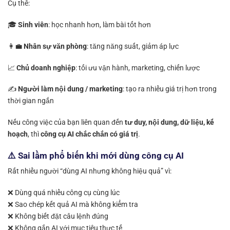
Cụ thể:
🎓
Sinh viên
: học nhanh hơn, làm bài tốt hơn
👩‍💼
Nhân sự văn phòng
: tăng năng suất, giảm áp lực
📈
Chủ doanh nghiệp
: tối ưu vận hành, marketing, chiến lược
✍️
Người làm nội dung / marketing
: tạo ra nhiều giá trị hơn trong
thời gian ngắn
Nếu công việc của bạn liên quan đến
tư duy, nội dung, dữ liệu, kế
hoạch
, thì
công cụ AI chắc chắn có giá trị
.
⚠️ Sai lầm phổ biến khi mới dùng công cụ AI
Rất nhiều người “dùng AI nhưng không hiệu quả” vì:
❌ Dùng quá nhiều công cụ cùng lúc
❌ Sao chép kết quả AI mà không kiểm tra
❌ Không biết đặt câu lệnh đúng
❌ Không gắn AI với mục tiêu thực tế