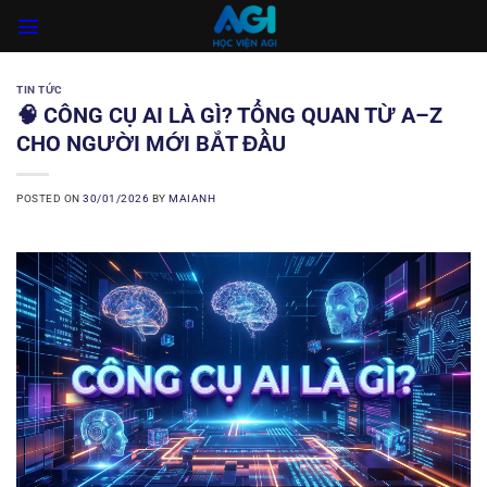
Skip
to
content
TIN TỨC
🧠 CÔNG CỤ AI LÀ GÌ? TỔNG QUAN TỪ A–Z
CHO NGƯỜI MỚI BẮT ĐẦU
POSTED ON
30/01/2026
BY
MAIANH