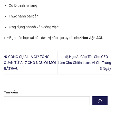
Có lộ trình rõ ràng
Thực hành bài bản
Ứng dụng nhanh vào công việc
👉 Bạn nên học tại các đơn vị đào tạo uy tín như
Học viện AGI
.
🧠 CÔNG CỤ AI LÀ GÌ? TỔNG
🚀 Học AI Cấp Tốc Cho CEO –
QUAN TỪ A–Z CHO NGƯỜI MỚI
Làm Chủ Chiến Lược AI Chỉ Trong
BẮT ĐẦU
3 Ngày
Tìm kiếm