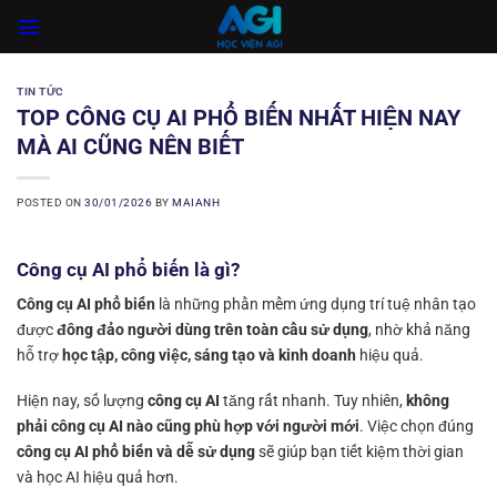
Skip
to
content
TIN TỨC
TOP CÔNG CỤ AI PHỔ BIẾN NHẤT HIỆN NAY
MÀ AI CŨNG NÊN BIẾT
POSTED ON
30/01/2026
BY
MAIANH
Công cụ AI phổ biến là gì?
Công cụ AI phổ biến
là những phần mềm ứng dụng trí tuệ nhân tạo
được
đông đảo người dùng trên toàn cầu sử dụng
, nhờ khả năng
hỗ trợ
học tập, công việc, sáng tạo và kinh doanh
hiệu quả.
Hiện nay, số lượng
công cụ AI
tăng rất nhanh. Tuy nhiên,
không
phải công cụ AI nào cũng phù hợp với người mới
. Việc chọn đúng
công cụ AI phổ biến và dễ sử dụng
sẽ giúp bạn tiết kiệm thời gian
và học AI hiệu quả hơn.