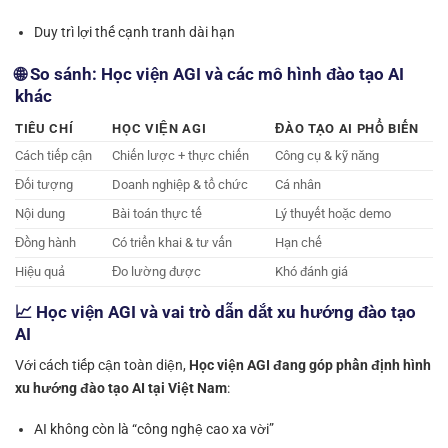
Duy trì lợi thế cạnh tranh dài hạn
🌐 So sánh: Học viện AGI và các mô hình đào tạo AI
khác
TIÊU CHÍ
HỌC VIỆN AGI
ĐÀO TẠO AI PHỔ BIẾN
Cách tiếp cận
Chiến lược + thực chiến
Công cụ & kỹ năng
Đối tượng
Doanh nghiệp & tổ chức
Cá nhân
Nội dung
Bài toán thực tế
Lý thuyết hoặc demo
Đồng hành
Có triển khai & tư vấn
Hạn chế
Hiệu quả
Đo lường được
Khó đánh giá
📈 Học viện AGI và vai trò dẫn dắt xu hướng đào tạo
AI
Với cách tiếp cận toàn diện,
Học viện AGI đang góp phần định hình
xu hướng đào tạo AI tại Việt Nam
:
AI không còn là “công nghệ cao xa vời”