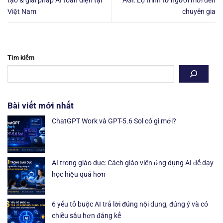
tạo & giải pháp AI toàn diện tại
AGI: Lộ trình từ người mới đến
Việt Nam
chuyên gia
Tìm kiếm
Bài viết mới nhất
ChatGPT Work và GPT-5.6 Sol có gì mới?
AI trong giáo dục: Cách giáo viên ứng dụng AI để dạy
học hiệu quả hơn
6 yếu tố buộc AI trả lời đúng nội dung, đúng ý và có
chiều sâu hơn đáng kể