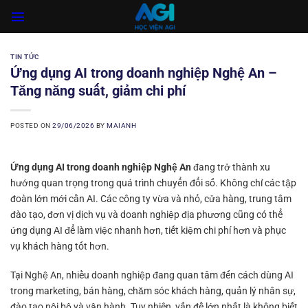
Skip
to
content
TIN TỨC
Ứng dụng AI trong doanh nghiệp Nghệ An –
Tăng năng suất, giảm chi phí
POSTED ON
29/06/2026
BY
MAIANH
Ứng dụng AI trong doanh nghiệp Nghệ An
đang trở thành xu
hướng quan trọng trong quá trình chuyển đổi số. Không chỉ các tập
đoàn lớn mới cần AI. Các công ty vừa và nhỏ, cửa hàng, trung tâm
đào tạo, đơn vị dịch vụ và doanh nghiệp địa phương cũng có thể
ứng dụng AI để làm việc nhanh hơn, tiết kiệm chi phí hơn và phục
vụ khách hàng tốt hơn.
Tại Nghệ An, nhiều doanh nghiệp đang quan tâm đến cách dùng AI
trong marketing, bán hàng, chăm sóc khách hàng, quản lý nhân sự,
đào tạo nội bộ và vận hành. Tuy nhiên, vấn đề lớn nhất là không biết