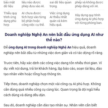
bảo mật
liệu nào được
sai dữ liệu quan
phép và không được
dữ liệu
phép đưa vào AI.
trọng.
phép dùng với AI.
Thiếu quy
AI chưa được
Việc ứng dụng
Xây dựng quy trình
trình ứng
tích hợp vào từng
AI thiếu nhất
ứng dụng AI phù hợp
dụng phù
bộ phận hoặc
quán và kém
với từng phòng ban.
hợp
công việc cụ thể.
hiệu quả.
Doanh nghiệp Nghệ An nên bắt đầu ứng dụng AI như
thế nào?
Để
ứng dụng AI trong doanh nghiệp Nghệ An
hiệu quả, doanh
nghiệp nên bắt đầu từ những việc đơn giản và có tác động rõ ràng.
Trước tiên, hãy xác định các công việc đang tốn nhiều thời gian. Ví
dụ: viết nội dung, trả lời khách hàng, lập báo cáo, soạn tài liệu, đào
tạo nhân viên hoặc tổng hợp thông tin.
Tiếp theo, doanh nghiệp chọn một vài công cụ AI phù hợp. Không
cần dùng quá nhiều công cụ cùng lúc. Quan trọng là đội ngũ hiểu
cách dùng và dùng đều đặn.
Sau đó, doanh nghiệp cần đào tạo nhân sự. Nhân viên cần biết