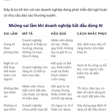
Đây là lợi ích lớn với các doanh nghiệp đang phát triển đội ngũ hoặc
có nhu cầu đào tạo thường xuyên.
Những sai lầm khi doanh nghiệp bắt đầu dùng AI
SAI LẦM
MÔ TẢ
HẬU QUẢ
CÁCH KHẮC PHỤC
Doanh nghiệp
Nhân viên dùng
Dùng AI
dùng AI vì thấy xu
rời rạc, thiếu
Xác định mục tiêu rõ
theo
hướng, nhưng
quy trình, không
ràng trước khi triển
phong trào
không có mục
tạo ra giá trị cụ
khai AI.
tiêu rõ ràng.
thể.
Nghĩ AI có
Kết quả có thể
Xem AI là công cụ hỗ
thể thay
Doanh nghiệp cho
sai, thiếu kiểm
trợ; con người cần
thế hoàn
rằng AI có thể tự
soát và thiếu
kiểm tra và điều
toàn con
làm mọi việc.
trách nhiệm
chỉnh.
người
cuối cùng.
Nhân viên chưa
Kết quả từ AI
Không đào
Tổ chức đào tạo cơ
biết cách đặt yêu
chung chung,
tạo nhân
bản về cách dùng AI
cầu hoặc sử dụng
thiếu chính xác
sự
và cách đặt yêu cầu.
AI hiệu quả.
và khó áp dụng.
Không có
Doanh nghiệp
Có nguy cơ rò rỉ
Xây dựng quy định rõ
quy trình
chưa phân loại dữ
hoặc sử dụng
ràng về dữ liệu được