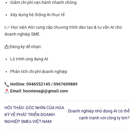
Giảm chi phí vận hành nhanh chóng
Xây dựng hệ thống AI thực tế
👉 Học viện AGI cung cấp chương trình đào tạo & tư vấn AI cho
doanh nghiệp SME.
📩 Đăng ký để nhận:
Lộ trình ứng dụng AI
Phân tích chi phí doanh nghiệp
Hotline: 0946552145 / 0967609889
Email: hocvienagi@gmail.com
HỘI THẢO: GÓC NHÌN CỦA HOA
Doanh nghiệp nhỏ dùng AI có thể
KỲ VỀ PHÁT TRIỂN DOANH
cạnh tranh với công ty lớn?
NGHIỆP SMEs VIỆT NAM