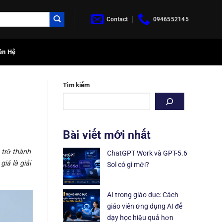
Contact
0946552145
ên Hệ
Tìm kiếm
Bài viết mới nhất
 trở thành
ChatGPT Work và GPT-5.6
iá là giải
Sol có gì mới?
AI trong giáo dục: Cách
giáo viên ứng dụng AI để
dạy học hiệu quả hơn