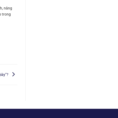
h, nâng
 trong
giày”?