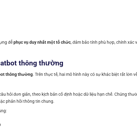
dựng để
phục vụ duy nhất một tổ chức
, đảm bảo tính phù hợp, chính xác 
chatbot thông thường
bot thông thường
. Trên thực tế, hai mô hình này có sự khác biệt rất lớn v
 câu hỏi đơn giản, theo kịch bản cố định hoặc dữ liệu hạn chế. Chúng thư
ặc phản hồi thông tin chung.
ăng:
p