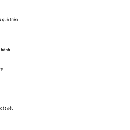
u quả triển
 hành
ệp.
soát đều