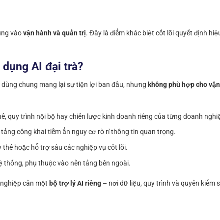
trung vào
vận hành và quản trị
. Đây là điểm khác biệt cốt lõi quyết định hiệ
dụng AI đại trà?
I dùng chung mang lại sự tiện lợi ban đầu, nhưng
không phù hợp cho vận
hề, quy trình nội bộ hay chiến lược kinh doanh riêng của từng doanh nghi
n tảng công khai tiềm ẩn nguy cơ rò rỉ thông tin quan trọng.
y thế hoặc hỗ trợ sâu các nghiệp vụ cốt lõi.
 thống, phụ thuộc vào nền tảng bên ngoài.
nh nghiệp cần một
bộ trợ lý AI riêng
– nơi dữ liệu, quy trình và quyền kiểm 