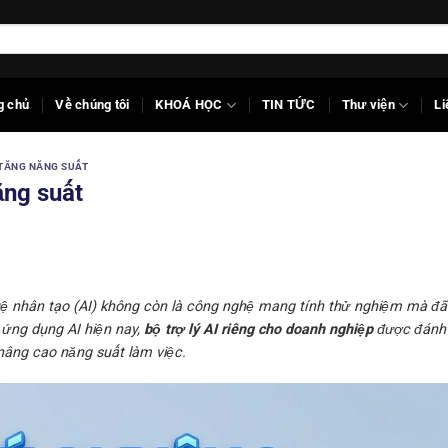
g chủ
Về chúng tôi
KHOÁ HỌC
TIN TỨC
Thư viện
Li
 TĂNG NĂNG SUẤT
ăng suất
uệ nhân tạo (AI) không còn là công nghệ mang tính thử nghiệm mà đã
 ứng dụng AI hiện nay,
bộ trợ lý AI riêng cho doanh nghiệp
được đánh g
 nâng cao năng suất làm việc.