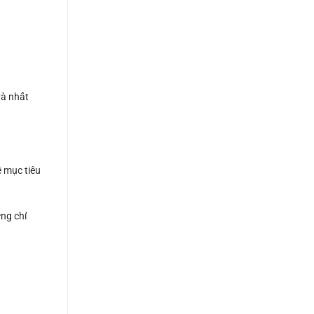
và nhất
ề mục tiêu
ờng chỉ