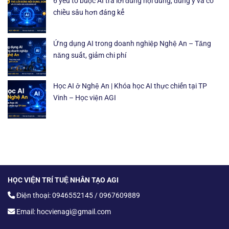
6 yếu tố buộc AI trả lời đúng nội dung, đúng ý và có
chiều sâu hơn đáng kể
Ứng dụng AI trong doanh nghiệp Nghệ An – Tăng
năng suất, giảm chi phí
Học AI ở Nghệ An | Khóa học AI thực chiến tại TP
Vinh – Học viện AGI
HỌC VIỆN TRÍ TUỆ NHÂN TẠO AGI
Điện thoại: 0946552145 / 0967609889
Email: hocvienagi@gmail.com