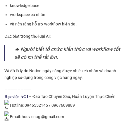
knowledge base
workspace cá nhân
và nền tảng hỗ trợ workflow hiện đại.
Đặc biệt trong thời đại AI:
🔥 Người biết tổ chức kiến thức và workflow tốt
sẽ có lợi thế rất lớn.
Và đó là lý do Notion ngày càng được nhiều cá nhân và doanh
nghiệp sử dụng trong công việc hàng ngày.
————————-
𝐇𝐨̣𝐜 𝐯𝐢𝐞̣̂𝐧 𝐀𝐆𝐈
– Đào Tạo Chuyên Sâu, Huấn Luyện Thực Chiến.
Hotline: 0946552145 / 0967609889
Email: hocvienagi@gmail.com