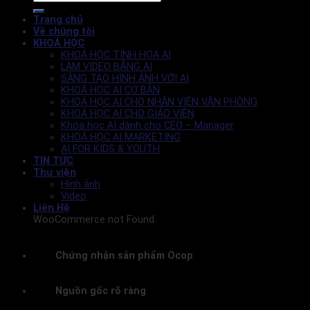
Trang chủ
Về chúng tôi
KHOÁ HỌC
KHOÁ HỌC TINH HOA AI
LÀM VIDEO BẰNG AI
SÁNG TẠO HÌNH ẢNH VỚI AI
KHOÁ HỌC AI CƠ BẢN
KHOÁ HỌC AI CHO NHÂN VIÊN VĂN PHÒNG
KHOÁ HỌC AI CHO GIÁO VIÊN
Khóa học AI dành cho CEO – Manager
KHOÁ HỌC AI MARKETING
AI FOR KIDS & YOUTH
TIN TỨC
Thư viện
Hình ảnh
Video
Liên Hệ
WooCommerce not Found
Chứng nhận sản phẩm Ocop
Nguồn gốc rõ ràng