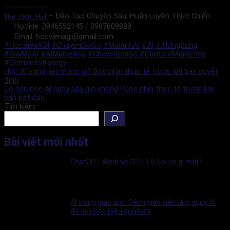
————————
𝐇𝐨̣𝐜 𝐯𝐢𝐞̣̂𝐧 𝐀𝐆𝐈
– Đào Tạo Chuyên Sâu, Huấn Luyện Thực Chiến.
Hotline: 0946552145 / 0967609889
Email: hocvienagi@gmail.com
#HocVienAGI
#ChuyenDoiSo
#MaiAnhAI
#AI
#AIUngDung
#GiaiMaAI
#AIMarketing
#ChuyenDoiSo
#ContentMarketing
#ContentStrategy
Học AI xong làm được gì? Góc nhìn thực tế trước khi bạn quyết
định
Có nên học AI ngay bây giờ không? Góc nhìn thực tế trước khi
bạn bắt đầu
Tìm kiếm
Bài viết mới nhất
ChatGPT Work và GPT-5.6 Sol có gì mới?
AI trong giáo dục: Cách giáo viên ứng dụng AI
để dạy học hiệu quả hơn