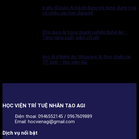
6 yếu tố buộc AI trả lời đúng nội dung, đúng ý và
có chiều sâu hơn đáng kể
Ứng dụng AI trong doanh nghiệp Nghệ An –
Tăng năng suất, giảm chi phí
Học AI ở Nghệ An | Khóa học AI thực chiến tại
TP Vinh – Học viện AGI
HỌC VIỆN TRÍ TUỆ NHÂN TẠO AGI
Điện thoại: 0946552145 / 0967609889
Email: hocvienagi@gmail.com
Dịch vụ nổi bật