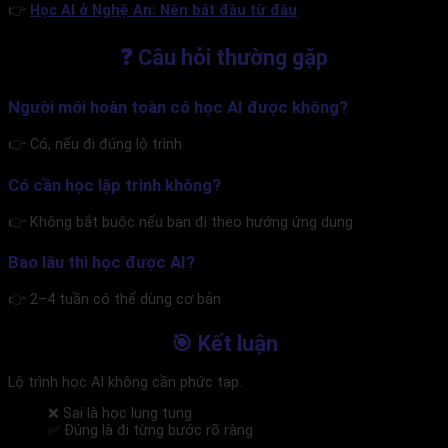
👉
Học AI ở Nghệ An: Nên bắt đầu từ đâu
❓ Câu hỏi thường gặp
Người mới hoàn toàn có học AI được không?
👉 Có, nếu đi đúng lộ trình
Có cần học lập trình không?
👉 Không bắt buộc nếu bạn đi theo hướng ứng dụng
Bao lâu thì học được AI?
👉 2–4 tuần có thể dùng cơ bản
🎯 Kết luận
Lộ trình học AI không cần phức tạp.
❌ Sai là học lung tung
✅ Đúng là đi từng bước rõ ràng