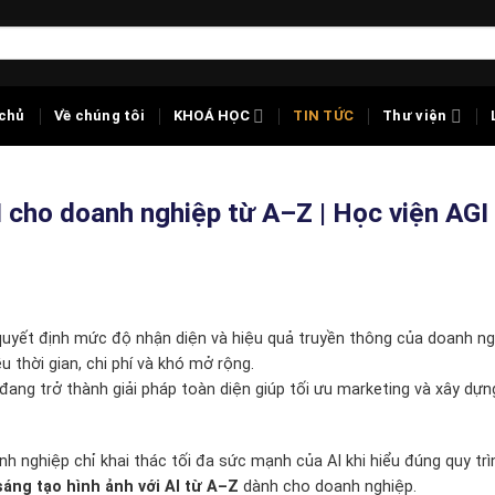
chủ
Về chúng tôi
KHOÁ HỌC
TIN TỨC
Thư viện
 cho doanh nghiệp từ A–Z | Học viện AGI
 quyết định mức độ nhận diện và hiệu quả truyền thông của doanh ng
u thời gian, chi phí và khó mở rộng.
đang trở thành giải pháp toàn diện giúp tối ưu marketing và xây dự
nh nghiệp chỉ khai thác tối đa sức mạnh của AI khi hiểu đúng quy trì
áng tạo hình ảnh với AI từ A–Z
dành cho doanh nghiệp.