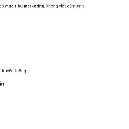
heo
mục tiêu marketing
, không viết cảm tính.
ế truyền thống.
án