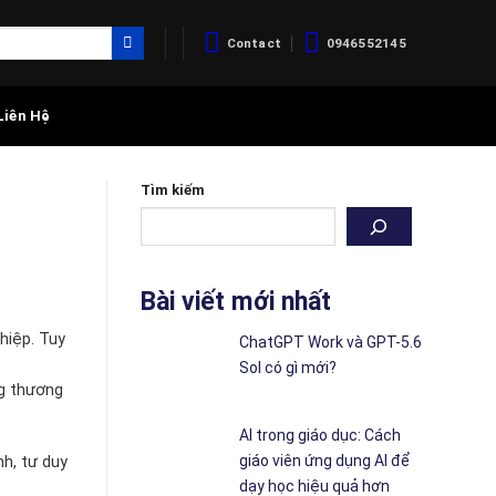
Contact
0946552145
Liên Hệ
Tìm kiếm
Bài viết mới nhất
hiệp. Tuy
ChatGPT Work và GPT-5.6
Sol có gì mới?
ng thương
AI trong giáo dục: Cách
giáo viên ứng dụng AI để
nh, tư duy
dạy học hiệu quả hơn