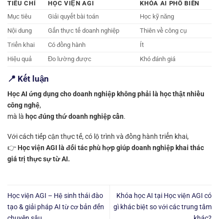
TIÊU CHÍ
HỌC VIỆN AGI
KHÓA AI PHỔ BIẾN
Mục tiêu
Giải quyết bài toán
Học kỹ năng
Nội dung
Gắn thực tế doanh nghiệp
Thiên về công cụ
Triển khai
Có đồng hành
Ít
Hiệu quả
Đo lường được
Khó đánh giá
📍 Kết luận
Học AI ứng dụng cho doanh nghiệp không phải là học thật nhiều
công nghệ
,
mà là
học đúng thứ doanh nghiệp cần
.
Với cách tiếp cận thực tế, có lộ trình và đồng hành triển khai,
👉
Học viện AGI là đối tác phù hợp giúp doanh nghiệp khai thác
giá trị thực sự từ AI.
Học viện AGI – Hệ sinh thái đào
Khóa học AI tại Học viện AGI có
tạo & giải pháp AI từ cơ bản đến
gì khác biệt so với các trung tâm
chuyên sâu
khác?