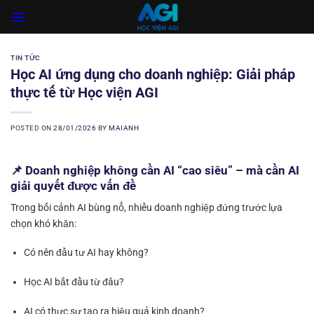
Skip
to
content
TIN TỨC
Học AI ứng dụng cho doanh nghiệp: Giải pháp
thực tế từ Học viện AGI
POSTED ON
28/01/2026
BY
MAIANH
📌 Doanh nghiệp không cần AI “cao siêu” – mà cần AI
giải quyết được vấn đề
Trong bối cảnh AI bùng nổ, nhiều doanh nghiệp đứng trước lựa
chọn khó khăn:
Có nên đầu tư AI hay không?
Học AI bắt đầu từ đâu?
AI có thực sự tạo ra hiệu quả kinh doanh?