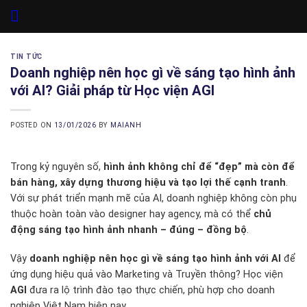
Skip
to
content
TIN TỨC
Doanh nghiệp nên học gì về sáng tạo hình ảnh
với AI? Giải pháp từ Học viện AGI
POSTED ON
13/01/2026
BY
MAIANH
Trong kỷ nguyên số,
hình ảnh không chỉ để “đẹp” mà còn để
bán hàng, xây dựng thương hiệu và tạo lợi thế cạnh tranh
.
Với sự phát triển mạnh mẽ của AI, doanh nghiệp không còn phụ
thuộc hoàn toàn vào designer hay agency, mà có thể
chủ
động sáng tạo hình ảnh nhanh – đúng – đồng bộ
.
Vậy
doanh nghiệp nên học gì về sáng tạo hình ảnh với AI
để
ứng dụng hiệu quả vào Marketing và Truyền thông? Học viện
AGI
đưa ra lộ trình đào tạo thực chiến, phù hợp cho doanh
nghiệp Việt Nam hiện nay.