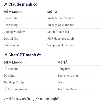
📌 Claude mạnh ở:
ĐIỂM MẠNH
MÔ TẢ
Context dài
Xử lý tài liệu/code lớn
Reasoning
Tư duy logic khá tốt
Coding workflow
Mạnh ở task dài
Đọc tài liệu
PDF, docs, research
Viết tự nhiên
Văn phong khá mượt
📌 ChatGPT mạnh ở:
ĐIỂM MẠNH
MÔ TẢ
Hệ sinh thái
Rộng hơn
Đa năng
Tool phong phú
Tốc độ phổ cập
Mạnh
Hỗ trợ multimedia
Toàn diện hơn
👉 Hiện nay nhiều người chuyên nghiệp: