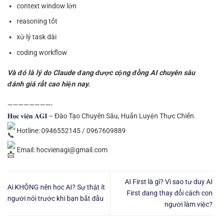
context window lớn
reasoning tốt
xử lý task dài
coding workflow
Và đó là lý do Claude đang được cộng đồng AI chuyên sâu
đánh giá rất cao hiện nay.
————————-
𝐇𝐨̣𝐜 𝐯𝐢𝐞̣̂𝐧 𝐀𝐆𝐈
– Đào Tạo Chuyên Sâu, Huấn Luyện Thực Chiến.
Hotline: 0946552145 / 0967609889
Email: hocvienagi@gmail.com
AI First là gì? Vì sao tư duy AI
Ai KHÔNG nên học AI? Sự thật ít
First đang thay đổi cách con
người nói trước khi bạn bắt đầu
người làm việc?