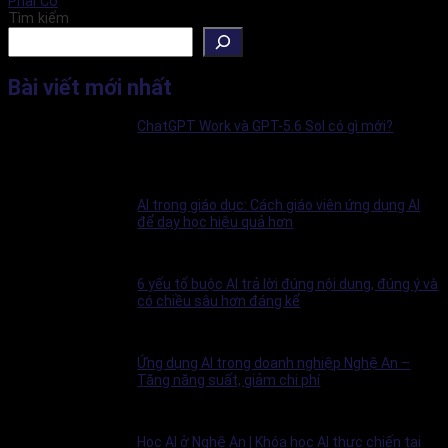
Phải Có
Tìm kiếm
Bài viết mới nhất
ChatGPT Work và GPT-5.6 Sol có gì mới?
AI trong giáo dục: Cách giáo viên ứng dụng AI
để dạy học hiệu quả hơn
6 yếu tố buộc AI trả lời đúng nội dung, đúng ý và
có chiều sâu hơn đáng kể
Ứng dụng AI trong doanh nghiệp Nghệ An –
Tăng năng suất, giảm chi phí
Học AI ở Nghệ An | Khóa học AI thực chiến tại