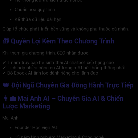
Hệ thống lưu trữ kiến thức nội bộ
Chuẩn hóa quy trình
Kế thừa dữ liệu dài hạn
Giúp tổ chức phát triển bền vững và không phụ thuộc cá nhân.
🎁 Quyền Lợi Kèm Theo Chương Trình
Khi tham gia chương trình, CEO nhận được:
✔ 1 năm truy cập hệ sinh thái AI chatbot xếp hạng cao
✔ Tích hợp nhiều công cụ AI trong một hệ thống thống nhất
✔ Bộ Ebook AI tinh lọc dành riêng cho lãnh đạo
👑 Đội Ngũ Chuyên Gia Đồng Hành Trực Tiếp
👩‍💼 Mai Anh AI – Chuyên Gia AI & Chiến
Lược Marketing
Mai Anh
Founder
Học viện AGI
15 năm kinh nghiệm Marketing & Công nghệ