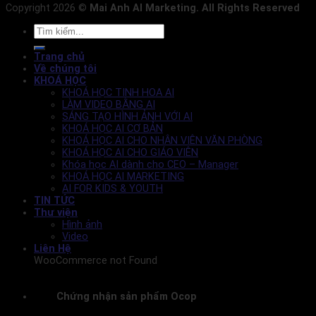
Copyright 2026 ©
Mai Anh AI Marketing. All Rights Reserved
Trang chủ
Về chúng tôi
KHOÁ HỌC
KHOÁ HỌC TINH HOA AI
LÀM VIDEO BẰNG AI
SÁNG TẠO HÌNH ẢNH VỚI AI
KHOÁ HỌC AI CƠ BẢN
KHOÁ HỌC AI CHO NHÂN VIÊN VĂN PHÒNG
KHOÁ HỌC AI CHO GIÁO VIÊN
Khóa học AI dành cho CEO – Manager
KHOÁ HỌC AI MARKETING
AI FOR KIDS & YOUTH
TIN TỨC
Thư viện
Hình ảnh
Video
Liên Hệ
WooCommerce not Found
Chứng nhận sản phẩm Ocop